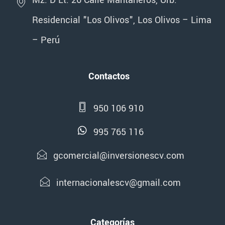
Mz. D Lt. 26 Calle Mantaneros, Urb.
Residencial "Los Olivos", Los Olivos – Lima
– Perú
Contactos
950 106 910
995 765 116
gcomercial@inversionescv.com
internacionalescv@gmail.com
Categorías