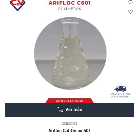
Ver más
QUÍMICOS
Arifloc CatiÓnico 601