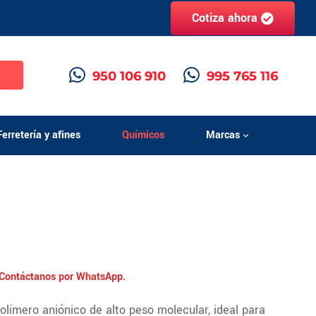
Cotiza ahora
h
950 106 910
995 765 116
Ferretería y afines
Químicos
Marcas
. Contáctanos por WhatsApp.
ímero aniónico de alto peso molecular, ideal para