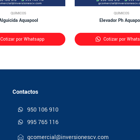
QUÍMICOS
QUÍMICOS
Alguicida Aquapool
Elevador Ph Aquapo
Cotizar por Whatsapp
Cotizar por What
Contactos
950 106 910
995 765 116
gcomercial@inversionescv.com