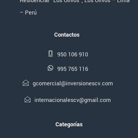
Residencial "Los Olivos", Los Olivos – Lima
– Perú
Contactos
950 106 910
995 765 116
gcomercial@inversionescv.com
internacionalescv@gmail.com
Categorías