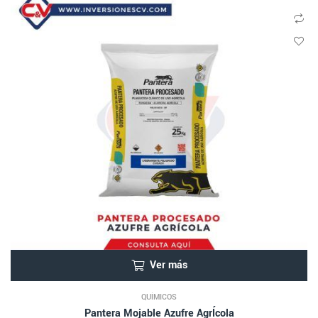
Ver más
QUÍMICOS
Pantera Mojable Azufre AgrÍcola