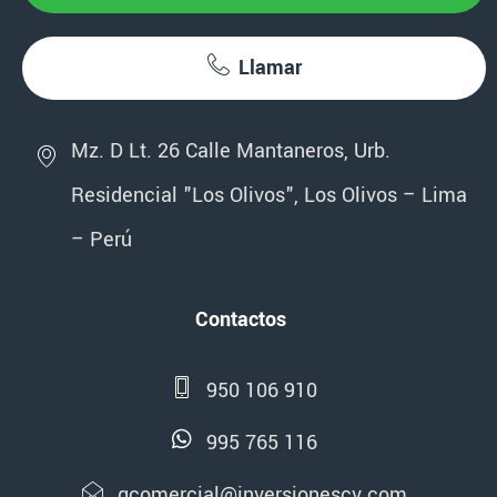
Llamar
Mz. D Lt. 26 Calle Mantaneros, Urb.
Residencial "Los Olivos", Los Olivos – Lima
– Perú
Contactos
950 106 910
995 765 116
gcomercial@inversionescv.com