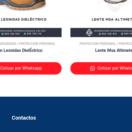
SEGURIDAD
/
PROTECCIÓN PERSONAL
PROTECCIÓN PERSONAL
/
PROTECC
Ín Leonidas DielÉctrico
Lente Msa Altimet
Cotizar por Whatsapp
Cotizar por What
Contactos