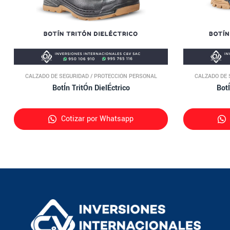
CALZADO DE SEGURIDAD
/
PROTECCIÓN PERSONAL
CALZADO DE 
BotÍn TritÓn DielÉctrico
Bot
Cotizar por Whatsapp