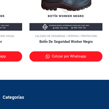
IÓN VISUAL
CALZADO DE SEGURIDAD
/
OFERTAS
/
PROTECCIÓN
PERSONAL
er
BotÍn De Seguridad Worker Negro
sapp
Cotizar por Whatsapp
Categorías