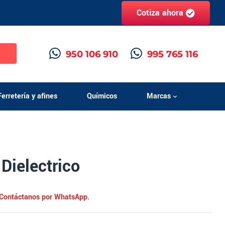
Cotiza ahora
h
950 106 910
995 765 116
Ferretería y afines
Químicos
Marcas
Dielectrico
. Contáctanos por WhatsApp.