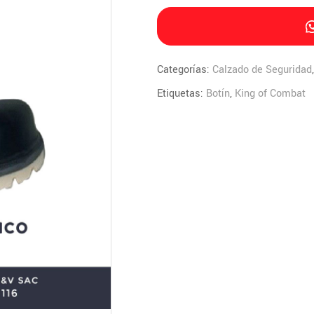
Categorías:
Calzado de Seguridad
Etiquetas:
Botín
,
King of Combat