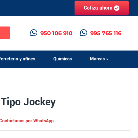
Cotiza ahora
h
950 106 910
995 765 116
Ferretería y afines
Químicos
Marcas
 Tipo Jockey
. Contáctanos por WhatsApp.