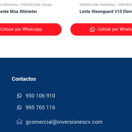
N PERSONAL
/
PROTECCIÓN VISUAL
PROTECCIÓN PERSONAL
/
PROTECC
ente Msa Altimeter
Lente Kleenguard V10 Elem
Cotizar por Whatsapp
Cotizar por What
Contactos
950 106 910
995 765 116
gcomercial@inversionescv.com