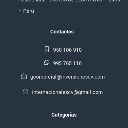
– Perú
Contactos
950 106 910
995 765 116
gcomercial@inversionescv.com
internacionalescv@gmail.com
Categorías