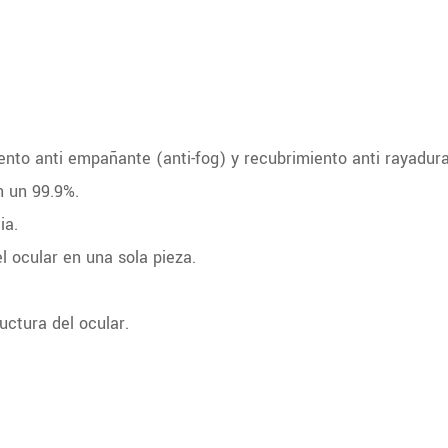
ento anti empañante (anti-fog) y recubrimiento anti rayadura
n un 99.9%.
ia.
l ocular en una sola pieza.
uctura del ocular.