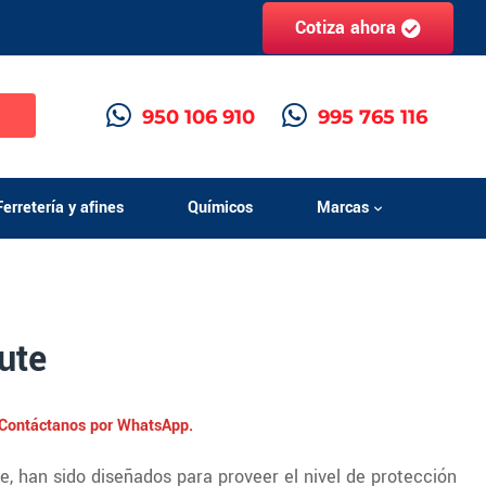
Cotiza ahora
h
950 106 910
995 765 116
Ferretería y afines
Químicos
Marcas
ute
. Contáctanos por WhatsApp.
te, han sido diseñados para proveer el nivel de protección