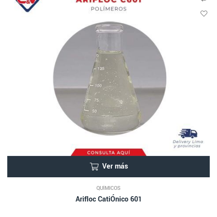
Ver más
QUÍMICOS
Arifloc CatiÓnico 601