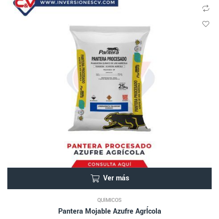
Ver más
QUÍMICOS
Pantera Mojable Azufre AgrÍcola