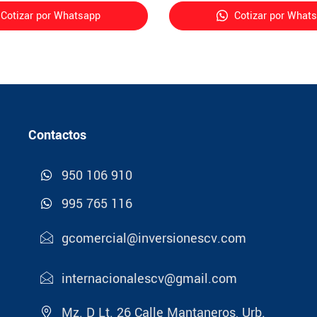
Cotizar por Whatsapp
Cotizar por What
Contactos
950 106 910
995 765 116
gcomercial@inversionescv.com
internacionalescv@gmail.com
Mz. D Lt. 26 Calle Mantaneros, Urb.