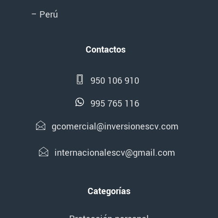
– Perú
Contactos
950 106 910
995 765 116
gcomercial@inversionescv.com
internacionalescv@gmail.com
Categorías