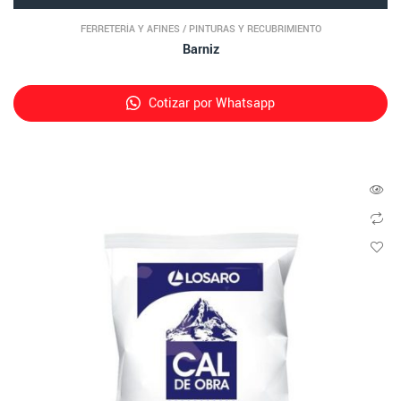
FERRETERÍA Y AFINES
/
PINTURAS Y RECUBRIMIENTO
Barniz
Cotizar por Whatsapp