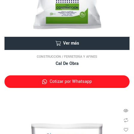
Ver más
CONSTRUCCIÓN
/
FERRETERÍA Y AFINES
Cal De Obra
Cotizar por Whatsapp