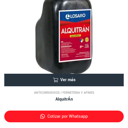
Ver más
ANTICORROSIVOS
/
FERRETERÍA Y AFINES
AlquitrÁn
Cotizar por Whatsapp