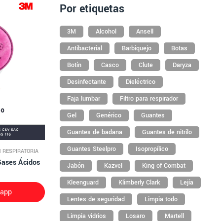
Por etiquetas
3M
Alcohol
Ansell
Antibacterial
Barbiquejo
Botas
Botín
Casco
Clute
Daryza
Desinfectante
Dieléctrico
Faja lumbar
Filtro para respirador
Gel
Genérico
Guantes
Guantes de badana
Guantes de nitrilo
Guantes Steelpro
Isopropílico
 RESPIRATORIA
Gases Ácidos
Jabón
Kazvel
King of Combat
Kleenguard
Klimberly Clark
Lejía
sapp
Lentes de seguridad
Limpia todo
Limpia vidrios
Losaro
Martell