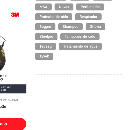
MSA
Novax
Perfumador
Protector de oído
Respirador
Segpro
Shampoo
Showa
Steelpro
Tampones de oído
Tecseg
Tratamiento de agua
Tyvek
ÓN PERSONAL
7p3e
sapp