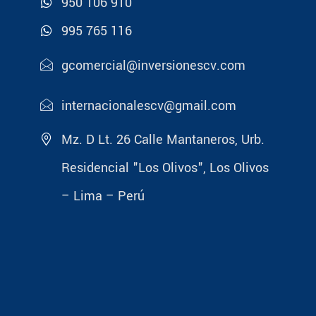
950 106 910
995 765 116
gcomercial@inversionescv.com
internacionalescv@gmail.com
Mz. D Lt. 26 Calle Mantaneros, Urb.
Residencial "Los Olivos", Los Olivos
– Lima – Perú