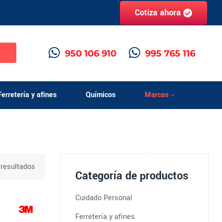
Cotiza ahora
h
950 106 910
995 765 116
Ferretería y afines
Químicos
Marcas
resultados
Categoría de productos
Cuidado Personal
Ferretería y afines