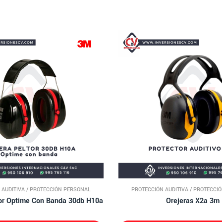
 AUDITIVA
/
PROTECCIÓN PERSONAL
PROTECCIÓN AUDITIVA
/
PROTECCI
tor Optime Con Banda 30db H10a
Orejeras X2a 3m