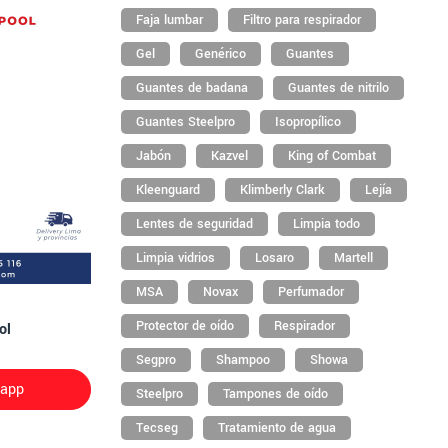
Faja lumbar
Filtro para respirador
Gel
Genérico
Guantes
Guantes de badana
Guantes de nitrilo
Guantes Steelpro
Isopropílico
Jabón
Kazvel
King of Combat
Kleenguard
Klimberly Clark
Lejía
Lentes de seguridad
Limpia todo
Limpia vidrios
Losaro
Martell
MSA
Novax
Perfumador
Protector de oído
Respirador
ol
Segpro
Shampoo
Showa
sapp
Steelpro
Tampones de oído
Tecseg
Tratamiento de agua