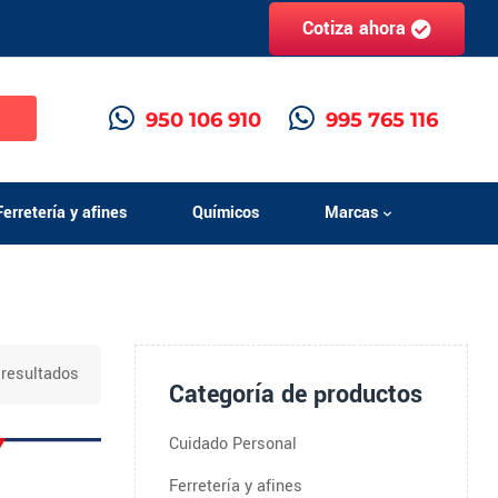
Cotiza ahora
h
950 106 910
995 765 116
Ferretería y afines
Químicos
Marcas
resultados
Categoría de productos
Cuidado Personal
Ferretería y afines