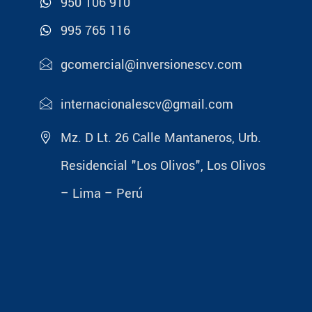
950 106 910
995 765 116
gcomercial@inversionescv.com
internacionalescv@gmail.com
Mz. D Lt. 26 Calle Mantaneros, Urb.
Residencial "Los Olivos", Los Olivos
– Lima – Perú