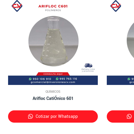
QUÍMICOS
Arifloc CatiÓnico 601
Cotizar por Whatsapp