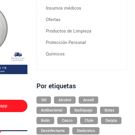
Insumos médicos
Ofertas
Productos de Limpieza
Protección Personal
Químicos
Por etiquetas
3M
Alcohol
Ansell
sapp
Antibacterial
Barbiquejo
Botas
Botín
Casco
Clute
Daryza
Desinfectante
Dieléctrico