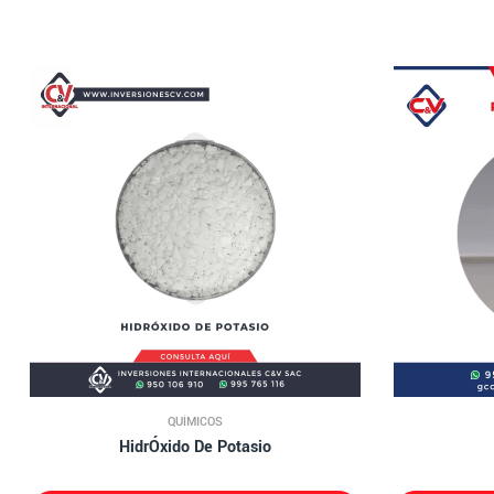
QUÍMICOS
HidrÓxido De Potasio