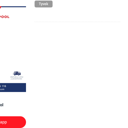
Tyvek
ol
sapp